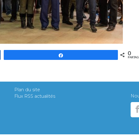
0
Partagez
PARTAG
Plan du site
Nous
Flux RSS actualités