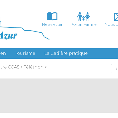
Newsletter
Portail Famille
Nous c
ien
Tourisme
La Cadière pratique
otre CCAS
>
Téléthon
>