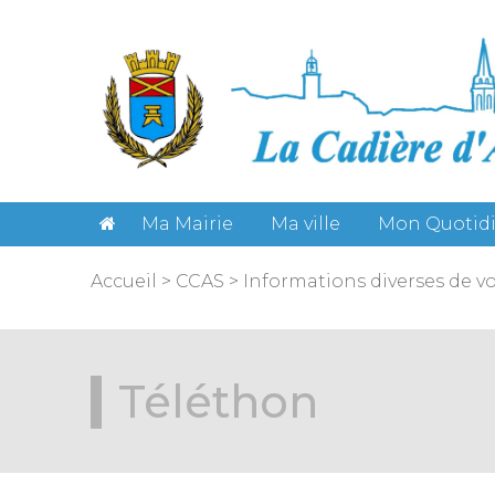
Gestion des cookies
Ma Mairie
Ma ville
Mon Quotid
Accueil
>
CCAS
>
Informations diverses de v
Téléthon