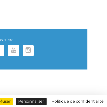
 suivre...
efuser
Personnaliser
Politique de confidentialité