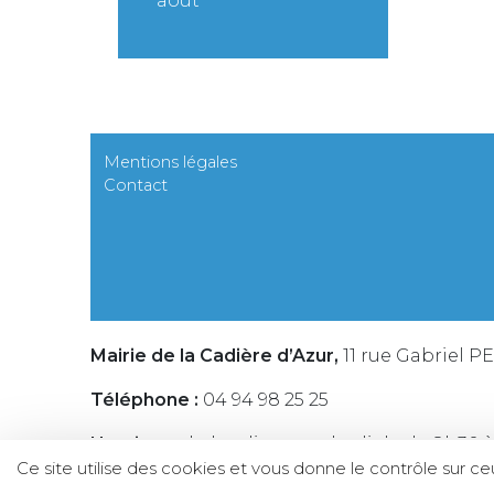
août
Mentions légales
Contact
Mairie de la Cadière d’Azur,
11 rue Gabriel P
Téléphone :
04 94 98 25 25
Horaires :
du lundi au vendredi de de 8h30 à
Ce site utilise des cookies et vous donne le contrôle sur c
Partagez