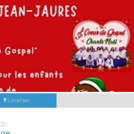
Localiser
:30
age