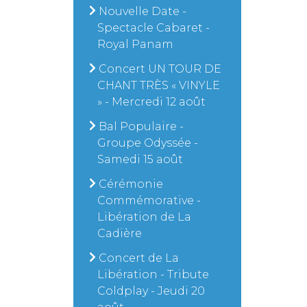
Nouvelle Date -
Spectacle Cabaret -
Royal Panam
Concert UN TOUR DE
CHANT TRÈS « VINYLE
» - Mercredi 12 août
Bal Populaire -
Groupe Odyssée -
Samedi 15 août
Cérémonie
Commémorative -
Libération de La
Cadière
Concert de La
Libération - Tribute
Coldplay - Jeudi 20