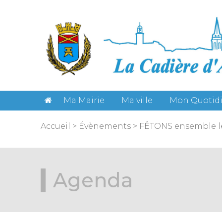
Gestion des cookies
Ma Mairie
Ma ville
Mon Quotid
Accueil
>
Évènements
>
FÊTONS ensemble le
Agenda