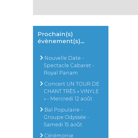
Prochain(s)
évènement(s)…
Nouvelle Date -
Spectacle Cabaret -
Royal Panam
Concert UN TOUR DE
CHANT TRÈS « VINYLE
» - Mercredi 12 août
Bal Populaire -
Groupe Odyssée -
Samedi 15 août
Cérémonie