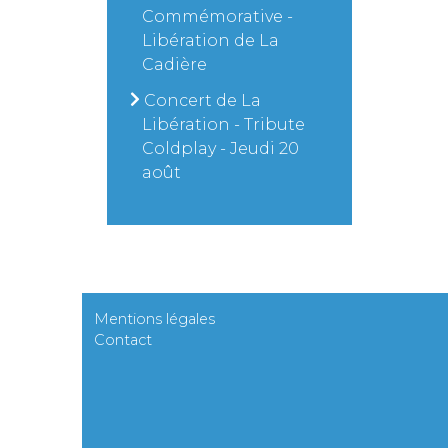
Commémorative -
Libération de La
Cadière
Concert de La
Libération - Tribute
Coldplay - Jeudi 20
août
Mentions légales
Contact