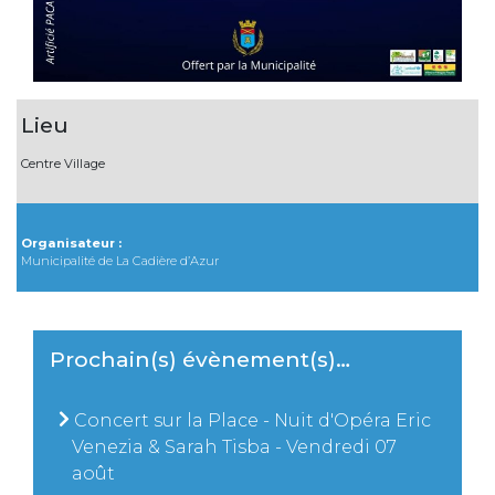
Lieu
Centre Village
Organisateur :
Municipalité de La Cadière d’Azur
Prochain(s) évènement(s)…
Concert sur la Place - Nuit d'Opéra Eric
Venezia & Sarah Tisba - Vendredi 07
août