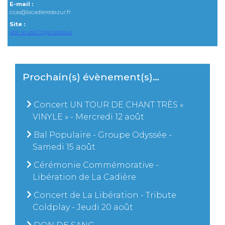
E-mail :
ccas@lacadieredazur.fr
Site :
Voir le site Organisateur
Prochain(s) évènement(s)…
Concert UN TOUR DE CHANT TRÈS «
VINYLE » - Mercredi 12 août
Bal Populaire - Groupe Odyssée -
Samedi 15 août
Cérémonie Commémorative -
Libération de La Cadière
Concert de La Libération - Tribute
Coldplay - Jeudi 20 août