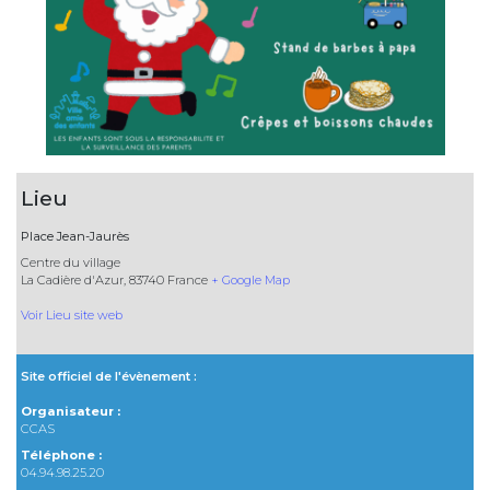
Lieu
Place Jean-Jaurès
Centre du village
La Cadière d'Azur
,
83740
France
+ Google Map
Voir Lieu site web
Site officiel de l'évènement :
Organisateur :
CCAS
Téléphone :
04.94.98.25.20