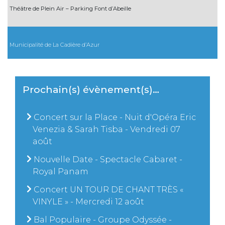
Théâtre de Plein Air – Parking Font d’Abeille
Municipalité de La Cadière d’Azur
Prochain(s) évènement(s)…
Concert sur la Place - Nuit d'Opéra Eric
Venezia & Sarah Tisba - Vendredi 07
août
Nouvelle Date - Spectacle Cabaret -
Royal Panam
Concert UN TOUR DE CHANT TRÈS «
VINYLE » - Mercredi 12 août
Bal Populaire - Groupe Odyssée -