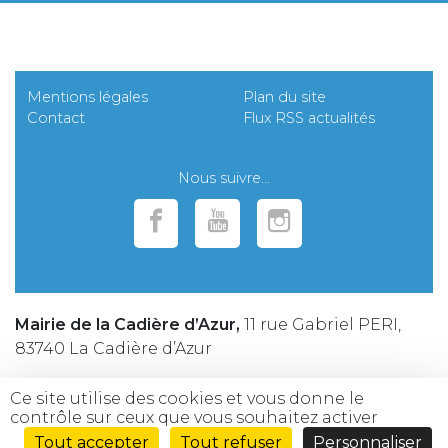
Mentions légales
Plan du site
Contact
Flux RSS actualités
Nous suivre...
Mairie de la Cadière d’Azur,
11 rue Gabriel PERI,
83740 La Cadière d’Azur
Téléphone :
04 94 98 25 25
Ce site utilise des cookies et vous donne le
contrôle sur ceux que vous souhaitez activer
Horaires :
du lundi au vendredi de de 8h30 à 12h30
Tout accepter
Tout refuser
Personnaliser