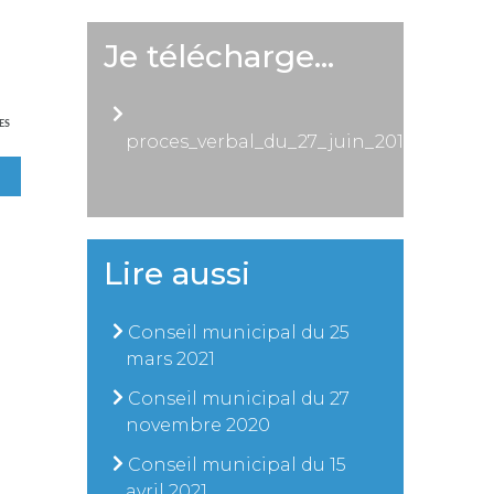
Je télécharge…
ES
proces_verbal_du_27_juin_2019
Lire aussi
Conseil municipal du 25
mars 2021
Conseil municipal du 27
novembre 2020
Conseil municipal du 15
avril 2021