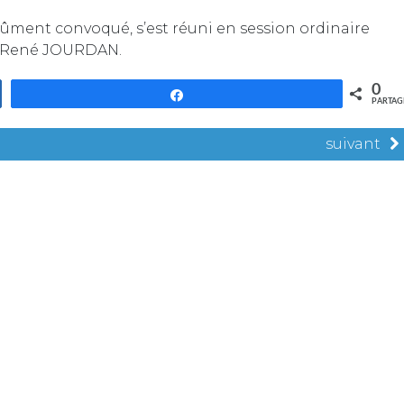
dûment convoqué, s’est réuni en session ordinaire
Mr René JOURDAN.
0
Partagez
PARTAG
suivant