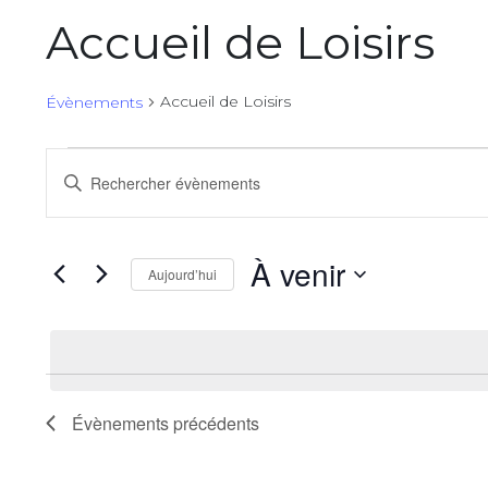
Accueil de Loisirs
Accueil de Loisirs
Évènements
Évènements
Recherche
Saisir
et
mot-
clé.
navigation
Rechercher
À venir
Aujourd’hui
Évènements
de
par
Sélectionnez
vues
mot-
une
clé.
date.
Évènements
Évènements
précédents