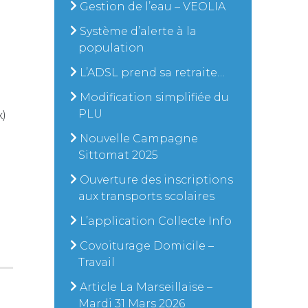
Gestion de l’eau – VEOLIA
Système d’alerte à la
population
L’ADSL prend sa retraite…
Modification simplifiée du
PLU
x)
Nouvelle Campagne
Sittomat 2025
Ouverture des inscriptions
aux transports scolaires
L’application Collecte Info
Covoiturage Domicile –
Travail
Article La Marseillaise –
Mardi 31 Mars 2026