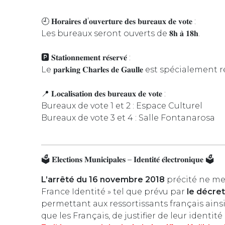
🕘 𝐇𝐨𝐫𝐚𝐢𝐫𝐞𝐬 𝐝’𝐨𝐮𝐯𝐞𝐫𝐭𝐮𝐫𝐞 𝐝𝐞𝐬 𝐛𝐮𝐫𝐞𝐚𝐮𝐱 𝐝𝐞 𝐯𝐨𝐭𝐞 :
Les bureaux seront ouverts de 𝟖𝐡 𝐚̀ 𝟏𝟖𝐡.
🅿️ 𝐒𝐭𝐚𝐭𝐢𝐨𝐧𝐧𝐞𝐦𝐞𝐧𝐭 𝐫𝐞́𝐬𝐞𝐫𝐯𝐞́ :
Le 𝐩𝐚𝐫𝐤𝐢𝐧𝐠 𝐂𝐡𝐚𝐫𝐥𝐞𝐬 𝐝𝐞 𝐆𝐚𝐮𝐥𝐥𝐞 est s
📍 𝐋𝐨𝐜𝐚𝐥𝐢𝐬𝐚𝐭𝐢𝐨𝐧 𝐝𝐞𝐬 𝐛𝐮𝐫𝐞𝐚𝐮𝐱 𝐝𝐞 𝐯𝐨𝐭𝐞 :
Bureaux de vote 1 et 2 : Espace Culturel
Bureaux de vote 3 et 4 : Salle Fontanarosa
🗳️ 𝐄́𝐥𝐞𝐜𝐭𝐢𝐨𝐧𝐬 𝐌𝐮𝐧𝐢𝐜𝐢𝐩𝐚𝐥𝐞𝐬 – 𝐈𝐝𝐞𝐧𝐭𝐢𝐭𝐞́ 𝐞́𝐥𝐞𝐜𝐭𝐫𝐨𝐧𝐢𝐪𝐮𝐞 🗳️
L’arrêté du 16 novembre 2018
précité ne men
France Identité » tel que prévu par
le décret
permettant aux ressortissants français ains
que les Français, de justifier de leur identi