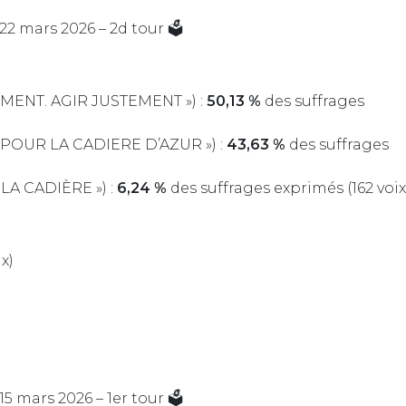
 du dimanche 22 mars 2026 – 2d tour 🗳️
IMENT. AGIR JUSTEMENT ») :
50,13 %
des suffrages
 POUR LA CADIERE D’AZUR ») :
43,63 %
des suffrages
 LA CADIÈRE ») :
6,24 %
des suffrages exprimés (162 voix
ix)
du dimanche 15 mars 2026 – 1er tour 🗳️