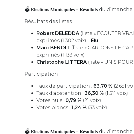
🗳️ 𝐄́𝐥𝐞𝐜𝐭𝐢𝐨𝐧𝐬 𝐌𝐮𝐧𝐢𝐜𝐢𝐩𝐚𝐥𝐞𝐬 – 𝐑𝐞́𝐬𝐮𝐥𝐭𝐚𝐭𝐬
Résultats des listes
Robert DELEDDA
(liste « ECOUTER VRA
exprimés (1 302 voix) –
Élu
Marc BENOIT
(liste « GARDONS LE CAP
exprimés (1 133 voix)
Christophe LITTERA
(liste « UNIS POUR
Participation
Taux de participation :
63,70 %
(2 651 vo
Taux d’abstention :
36,30 %
(1 511 voix)
Votes nuls :
0,79 %
(21 voix)
Votes blancs :
1,24 %
(33 voix)
🗳️ 𝐄́𝐥𝐞𝐜𝐭𝐢𝐨𝐧𝐬 𝐌𝐮𝐧𝐢𝐜𝐢𝐩𝐚𝐥𝐞𝐬 – 𝐑𝐞́𝐬𝐮𝐥𝐭𝐚𝐭𝐬 