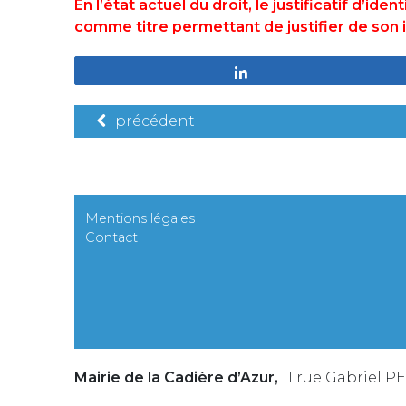
En l’état actuel du droit, le justificatif d’id
comme titre permettant de justifier de son
Partagez
précédent
Mentions légales
Contact
Mairie de la Cadière d’Azur,
11 rue Gabriel P