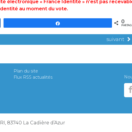
entité électronique « France Identité »
n’est pas recevabl
 identité au moment du vote.
0
Partagez
PARTAG
suivant
Plan du site
Nous
Flux RSS actualités
ERI, 83740 La Cadière d’Azur