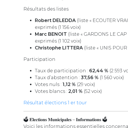
Résultats des listes
Robert DELEDDA
(liste « ECOUTER VRA
exprimés (1 156 voix)
Marc BENOIT
(liste « GARDONS LE CAP
exprimés (1 102 voix)
Christophe LITTERA
(liste « UNIS POUR
Participation
Taux de participation :
62,44 %
(2 593 vo
Taux d’abstention :
37,56 %
(1 560 voix)
Votes nuls :
1,12 %
(29 voix)
Votes blancs :
2,01 %
(52 voix)
Résultat élections 1 er tour
🗳️ 𝐄́𝐥𝐞𝐜𝐭𝐢𝐨𝐧𝐬 𝐌𝐮𝐧𝐢𝐜𝐢𝐩𝐚𝐥𝐞𝐬 – 𝐈𝐧𝐟𝐨𝐫𝐦𝐚𝐭𝐢𝐨𝐧𝐬 🗳️
Voici les informations essentielles concerna