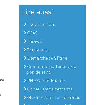
Lire aussi
Logo site haut
CCAS
Travaux
Transports
Démarches en ligne
Commune partenaire du
don de sang
és
PNR Sainte-Baume
Conseil Départemental
s
01. Animations et Festivités