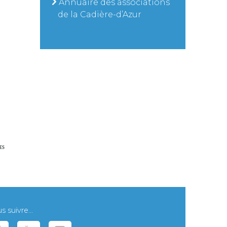
Annuaire des associations
de la Cadière-d’Azur
ES
 suivre...