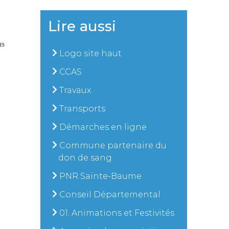
Lire aussi
ES
Logo site haut
CCAS
Travaux
Transports
Démarches en ligne
Commune partenaire du
don de sang
PNR Sainte-Baume
Conseil Départemental
01. Animations et Festivités