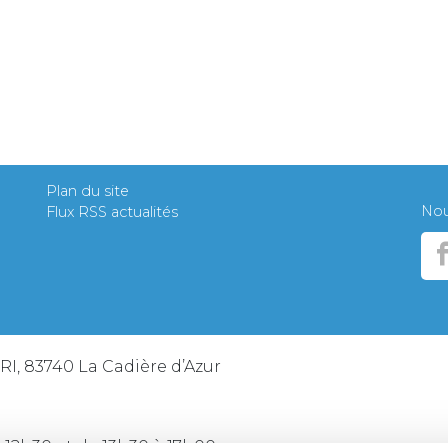
Plan du site
Nous
Flux RSS actualités
ERI, 83740 La Cadière d’Azur
 12h30 et de 13h30 à 17h00