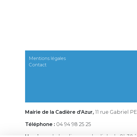
Mentions légales
Contact
Mairie de la Cadière d’Azur,
11 rue Gabriel P
Téléphone :
04 94 98 25 25
Horaires :
du lundi au vendredi de de 8h30 à