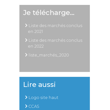
Je télécharge…
Liste des marchés conclus
en 2021
Liste des marchés conclus
en 2022
liste_marchés_2020
Lire aussi
Logo site haut
CCAS