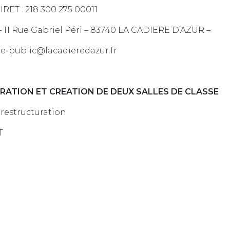
RET : 218 300 275 00011
– 11 Rue Gabriel Péri – 83740 LA CADIERE D’AZUR –
che-public@lacadieredazur.fr
URATION ET CREATION DE DEUX SALLES DE CLASSE
restructuration
T