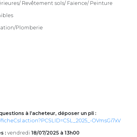
térieures/ Revêtement sols/ Faïence/ Peinture
aibles
ilation/Plomberie
questions à l’acheteur, déposer un pli :
n/ficheCsl.action?PCSLID=CSL_2025_-OVmsGi7xV
s :
vendredi
18/07/2025 à 13h00