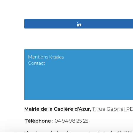
Partagez
Mentions légales
Contact
Mairie de la Cadière d’Azur,
11 rue Gabriel P
Téléphone :
04 94 98 25 25
Horaires :
du lundi au vendredi de de 8h30 à