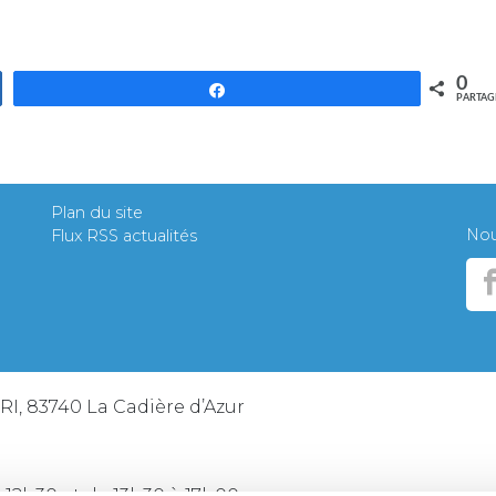
0
Partagez
PARTAG
Plan du site
Nous
Flux RSS actualités
ERI, 83740 La Cadière d’Azur
 12h30 et de 13h30 à 17h00