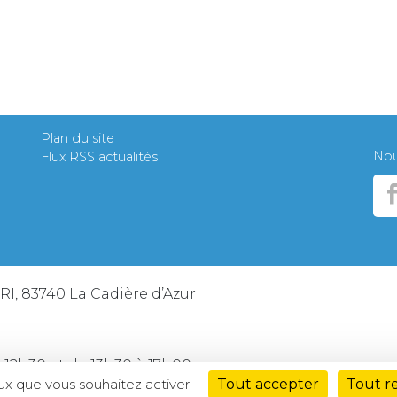
Plan du site
Nous
Flux RSS actualités
ERI, 83740 La Cadière d’Azur
 12h30 et de 13h30 à 17h00
eux que vous souhaitez activer
Tout accepter
Tout r