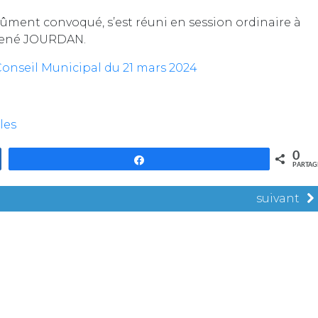
dûment convoqué, s’est réuni en session ordinaire à
 René JOURDAN.
nseil Municipal du 21 mars 2024
les
0
Partagez
PARTAG
suivant