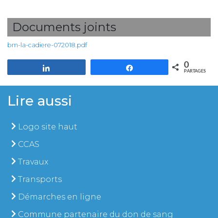
Documents joints
bm-la-cadiere-072018.pdf
0
Partagez
Partagez
PARTAGES
Lire aussi
Logo site haut
CCAS
Travaux
Transports
Démarches en ligne
Commune partenaire du don de sang